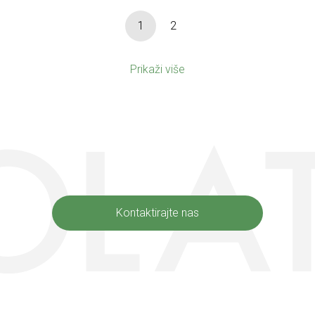
1
2
Prikaži više
Kontaktirajte nas