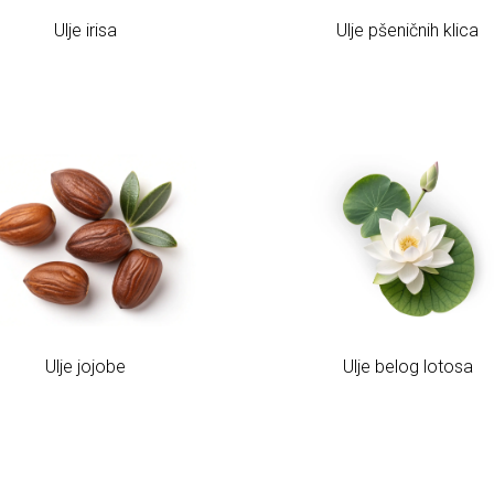
Ulje irisa
Ulje pšeničnih klica
Ulje jojobe
Ulje belog lotosa