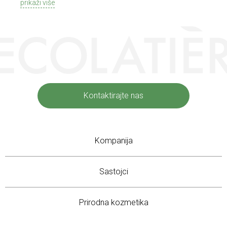
prikaži više
dragocenost mora Iroise, i fermentisani ekstrakt
Galactomyces-a, zajedno sa vitaminima B3, E i F, imaju snažna
hidratantna i antioksidativna svojstva, stimulišu regeneraciju
ćelija, poboljšavaju barijernu funkciju kože i štite od negativnih
uticaja iz spoljašnje sredine.
Aktivni sastojci:
Keratin obnavlja strukturu kose, jača je i povećava elastičnost
Kontaktirajte nas
Biotin jača kosu, sprečava njen gubitak, smanjuje lomljenje i
pomaže u prevenciji ispucalih krajeva
Kompanija
Ekstrakt bambusa daje kosi sjaj i zdrav izgled, olakšava
raščešljavanje i stilizovanje
Ulje semenki grožđa intenzivno hrani i omekšava kosu, štiteći je
Sastojci
od spoljašnjih stresora
Prebiotik podržava ravnotežu mikrobioma i doprinosi
Prirodna kozmetika
hidrataciji i zaštiti kože glave