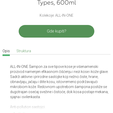
Types, 600ml
Kolekcije: ALL-IN-ONE
Gde kupiti?
Opis
Struktura
ALL-IN-ONE Šampon za sve tipove kose je višenamenski
proizvod namenjen efikasnom čišćenju i nezi kose i kože glave.
Sadrži aktivne i prirodne sastojke koji nežno čiste, hrane,
obnavljaju, jačaju i štite kosu, istovremeno podržavajući
mikrobiom kože. Redovnom upotrebom šampona postiže se
dugotrajan osećaj svežine i čistoće, dok kosa postaje mekana,
sjajna i svilenkasta.
Anti-pollution sastojci:
Ekstrakt braon morske alge (Ascophyllum Nodosum),